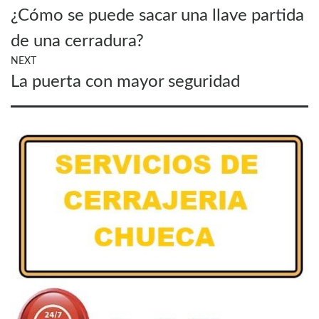
Previous
¿Cómo se puede sacar una llave partida
de
post:
entradas
de una cerradura?
NEXT
Next
La puerta con mayor seguridad
post: